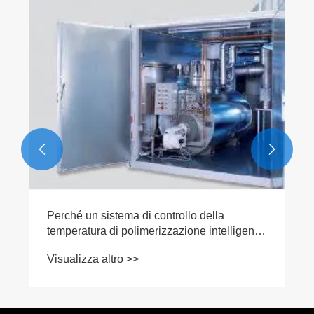
Perché scegliere una macchina pe
con forno di stagionatura a telaio p
moderna produzione di mattoni?
Visualizza altro >>


o della
ne intelligente
 per le