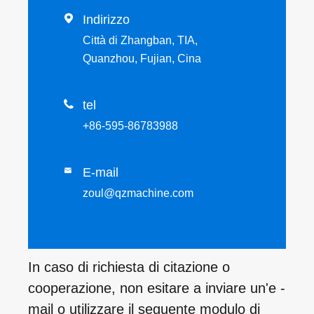

Indirizzo
Città di Zhangban, TIA,
Quanzhou, Fujian, Cina

tel
+86-595-86783988
E-mail

zoul@qzmachine.com
In caso di richiesta di citazione o
cooperazione, non esitare a inviare un'e -
mail o utilizzare il seguente modulo di