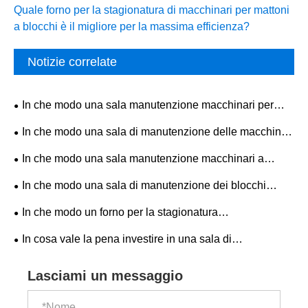
Quale forno per la stagionatura di macchinari per mattoni
a blocchi è il migliore per la massima efficienza?
Notizie correlate
In che modo una sala manutenzione macchinari per
mattoni in cemento può migliorare l'affidabilità delle
In che modo una sala di manutenzione delle macchine
apparecchiature?
per mattoni con struttura in acciaio può migliorare
In che modo una sala manutenzione macchinari a
l'efficienza delle apparecchiature?
blocco può migliorare l'affidabilità delle apparecchiature e
In che modo una sala di manutenzione dei blocchi
l'efficienza produttiva?
migliora l'efficienza e la sicurezza nella produzione di
In che modo un forno per la stagionatura
blocchi di cemento?
completamente automatico della macchina per mattoni
In cosa vale la pena investire in una sala di
migliora la moderna produzione di mattoni?
manutenzione per una macchina per mattoni in vendita?
Lasciami un messaggio