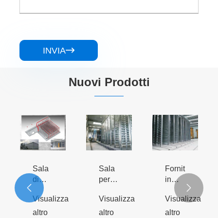
INVIA

Nuovi Prodotti
Sala
Fornitura
Sala
a
per la
in
di


manutenzione
mattoni
manutenzione
Visualizza
Visualizza
Visualizza
dei
completamente
della
macchinari
automatici
macchina
altro
altro
altro