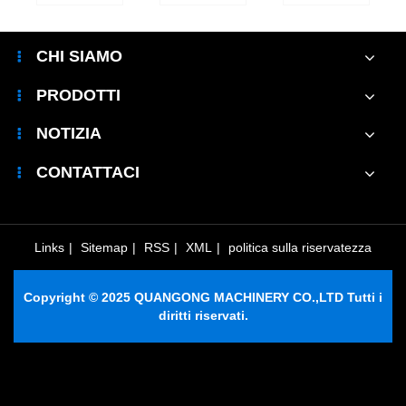
a
di
temperatura
blocco
una
della
può
macchina
macchina
CHI SIAMO
migliorare
per la
per
l'affidabilità
produzione
mattoni
PRODOTTI
delle
di
e
apparecchiature
blocchi
perché
NOTIZIA
ne
e
migliora
è
l'efficienza
la
importante?
CONTATTACI
produttiva?
qualità
dei
blocchi
di
Links
|
Sitemap
|
RSS
|
XML
|
politica sulla riservatezza
cemento
e
Copyright © 2025 QUANGONG MACHINERY CO.,LTD Tutti i
l'efficienza
diritti riservati.
produttiva?