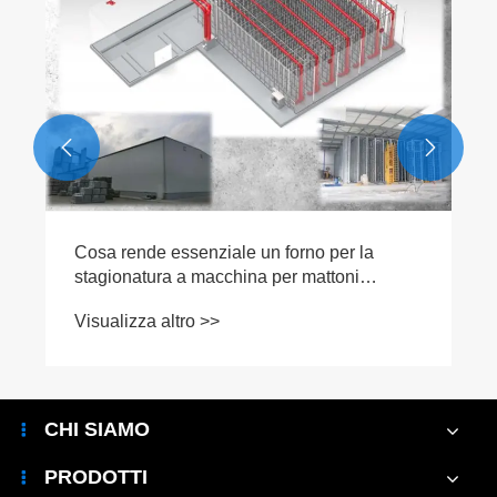


Cosa rende essenziale un forno per la
stagionatura a macchina per mattoni
strutturali zincato a caldo per la moderna
Visualizza altro >>
produzione di mattoni?
CHI SIAMO
PRODOTTI