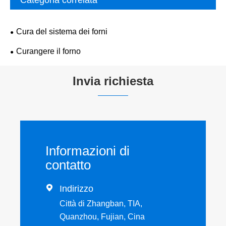
Cura del sistema dei forni
Curangere il forno
Invia richiesta
Informazioni di
contatto

Indirizzo
Città di Zhangban, TIA,
Quanzhou, Fujian, Cina