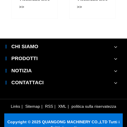
produzione
generatore di
stabile?
Visualizza altro
vapore per
mattoni per la
>>
produzione di
blocchi di
calcestruzzo
ad alta
CHI SIAMO
resistenza?
PRODOTTI
NOTIZIA
CONTATTACI
Links
|
Sitemap
|
RSS
|
XML
|
politica sulla riservatezza
Copyright © 2025 QUANGONG MACHINERY CO.,LTD Tutti i