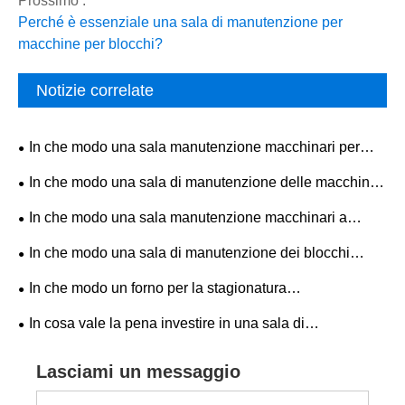
Prossimo :
Perché è essenziale una sala di manutenzione per
macchine per blocchi?
Notizie correlate
In che modo una sala manutenzione macchinari per
mattoni in cemento può migliorare l'affidabilità delle
In che modo una sala di manutenzione delle macchine
apparecchiature?
per mattoni con struttura in acciaio può migliorare
In che modo una sala manutenzione macchinari a
l'efficienza delle apparecchiature?
blocco può migliorare l'affidabilità delle apparecchiature e
In che modo una sala di manutenzione dei blocchi
l'efficienza produttiva?
migliora l'efficienza e la sicurezza nella produzione di
In che modo un forno per la stagionatura
blocchi di cemento?
completamente automatico della macchina per mattoni
In cosa vale la pena investire in una sala di
migliora la moderna produzione di mattoni?
manutenzione per una macchina per mattoni in vendita?
Lasciami un messaggio