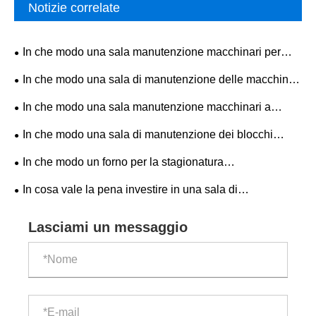
Notizie correlate
In che modo una sala manutenzione macchinari per
mattoni in cemento può migliorare l'affidabilità delle
In che modo una sala di manutenzione delle macchine
apparecchiature?
per mattoni con struttura in acciaio può migliorare
In che modo una sala manutenzione macchinari a
l'efficienza delle apparecchiature?
blocco può migliorare l'affidabilità delle apparecchiature e
In che modo una sala di manutenzione dei blocchi
l'efficienza produttiva?
migliora l'efficienza e la sicurezza nella produzione di
In che modo un forno per la stagionatura
blocchi di cemento?
completamente automatico della macchina per mattoni
In cosa vale la pena investire in una sala di
migliora la moderna produzione di mattoni?
manutenzione per una macchina per mattoni in vendita?
Lasciami un messaggio