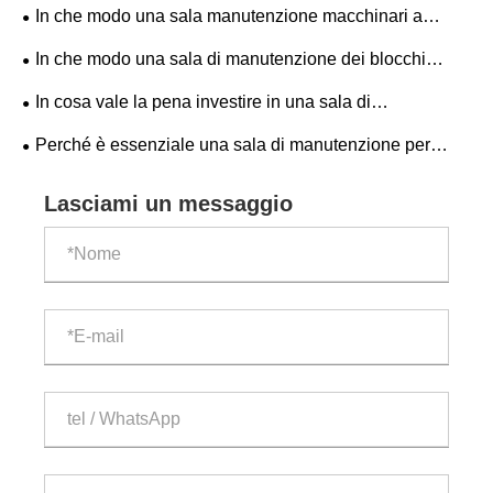
per mattoni con struttura in acciaio può migliorare
In che modo una sala manutenzione macchinari a
l'efficienza delle apparecchiature?
blocco può migliorare l'affidabilità delle apparecchiature e
In che modo una sala di manutenzione dei blocchi
l'efficienza produttiva?
migliora l'efficienza e la sicurezza nella produzione di
In cosa vale la pena investire in una sala di
blocchi di cemento?
manutenzione per una macchina per mattoni in vendita?
Perché è essenziale una sala di manutenzione per
macchine per blocchi?
Lasciami un messaggio