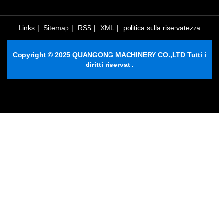
Links
|
Sitemap
|
RSS
|
XML
|
politica sulla riservatezza
Copyright © 2025 QUANGONG MACHINERY CO.,LTD Tutti i
diritti riservati.