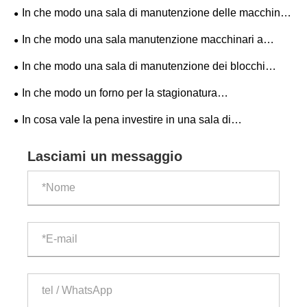
mattoni in cemento può migliorare l'affidabilità delle
In che modo una sala di manutenzione delle macchine
apparecchiature?
per mattoni con struttura in acciaio può migliorare
In che modo una sala manutenzione macchinari a
l'efficienza delle apparecchiature?
blocco può migliorare l'affidabilità delle apparecchiature e
In che modo una sala di manutenzione dei blocchi
l'efficienza produttiva?
migliora l'efficienza e la sicurezza nella produzione di
In che modo un forno per la stagionatura
blocchi di cemento?
completamente automatico della macchina per mattoni
In cosa vale la pena investire in una sala di
migliora la moderna produzione di mattoni?
manutenzione per una macchina per mattoni in vendita?
Lasciami un messaggio