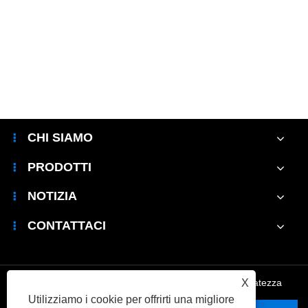
CHI SIAMO
PRODOTTI
NOTIZIA
CONTATTACI
X
Links
|
Sitemap
|
RSS
|
XML
|
politica sulla riservatezza
Utilizziamo i cookie per offrirti una migliore